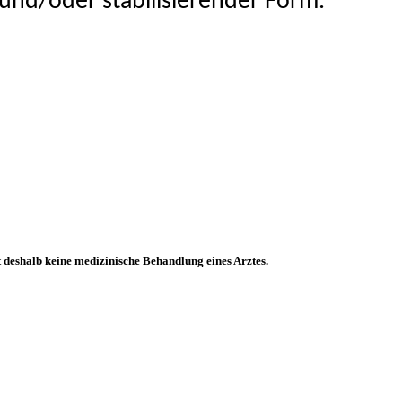
r und/oder stabilisierender Form.
zt deshalb keine medizinische Behandlung eines Arztes.